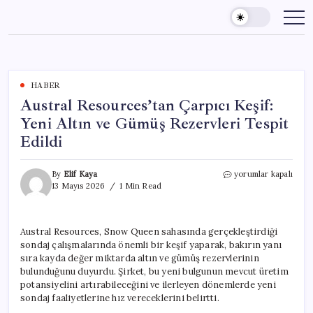
Skip
to
content
HABER
Austral Resources’tan Çarpıcı Keşif:
Yeni Altın ve Gümüş Rezervleri Tespit
Edildi
Austral
By
Elif Kaya
yorumlar kapalı
Resources’tan
13 Mayıs 2026
1 Min Read
Çarpıcı
Keşif:
Yeni
Austral Resources, Snow Queen sahasında gerçekleştirdiği
Altın
sondaj çalışmalarında önemli bir keşif yaparak, bakırın yanı
ve
Gümüş
sıra kayda değer miktarda altın ve gümüş rezervlerinin
Rezervleri
bulunduğunu duyurdu. Şirket, bu yeni bulgunun mevcut üretim
Tespit
potansiyelini artırabileceğini ve ilerleyen dönemlerde yeni
Edildi
sondaj faaliyetlerine hız vereceklerini belirtti.
için