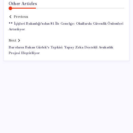
Other Articles
Previous
** İçişleri Bakanlığı’ndan 81 İle Genelge: Okullarda Güvenlik Önlemleri
Artırılıyor
Next
Baroların Bakan Gürlek’e Tepkisi: Yapay Zeka Destekli Avukatlık
Projesi Eleştiriliyor
SON YAZILAR
ABD’de gümrük vergisi krizi yargıya taşındı: 25