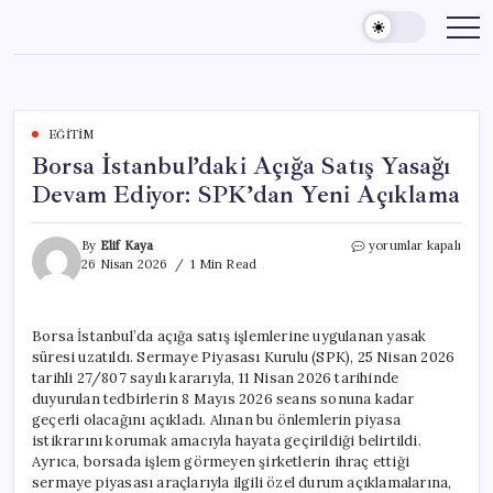
Skip
to
content
EĞITIM
Borsa İstanbul’daki Açığa Satış Yasağı
Devam Ediyor: SPK’dan Yeni Açıklama
Borsa
By
Elif Kaya
yorumlar kapalı
İstanbul’daki
26 Nisan 2026
1 Min Read
Açığa
Satış
Yasağı
Borsa İstanbul’da açığa satış işlemlerine uygulanan yasak
Devam
süresi uzatıldı. Sermaye Piyasası Kurulu (SPK), 25 Nisan 2026
Ediyor:
SPK’dan
tarihli 27/807 sayılı kararıyla, 11 Nisan 2026 tarihinde
Yeni
duyurulan tedbirlerin 8 Mayıs 2026 seans sonuna kadar
Açıklama
geçerli olacağını açıkladı. Alınan bu önlemlerin piyasa
için
istikrarını korumak amacıyla hayata geçirildiği belirtildi.
Ayrıca, borsada işlem görmeyen şirketlerin ihraç ettiği
sermaye piyasası araçlarıyla ilgili özel durum açıklamalarına,