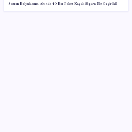
Saman Balyalarının Altında 40 Bin Paket Kaçak Sigara Ele Geçirildi
SON YAZILAR
İş Bankası Genel Müdürü Hakan Aran görevden
ayrılıyor
Android 17 bazı Galaxy modelleri için veda
güncellemesi olacak
ASELSAN, Avrupa’nın En Büyük Hava Savunma Tesisi
Oğulbey’i Geliştiriyor
Fed Başkanı’ndan piyasaları sarsacak mesaj: