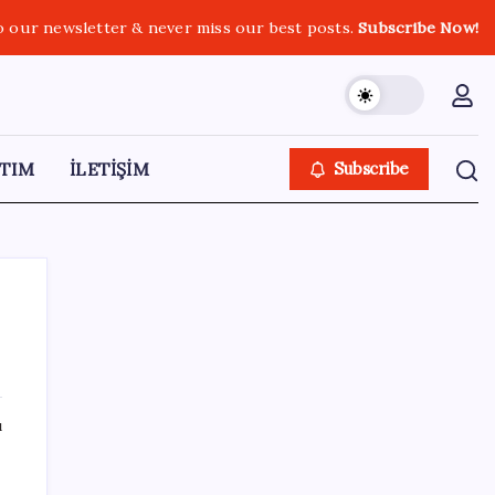
o our newsletter & never miss our best posts.
Subscribe Now!
TIM
İLETİŞİM
Subscribe
SON YAZILAR
ı
ABD’de gümrük vergisi krizi yargıya taşındı:
25 eyaletten Trump yönetimine dev dava