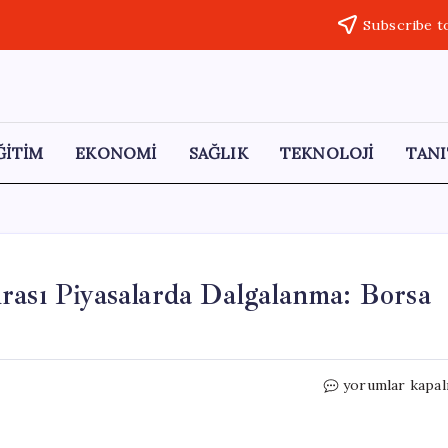
Subscribe t
ĞİTİM
EKONOMİ
SAĞLIK
TEKNOLOJİ
TANI
rası Piyasalarda Dalgalanma: Borsa
Trump’ın
yorumlar kapal
Sert
Açıklamaları
Sonrası