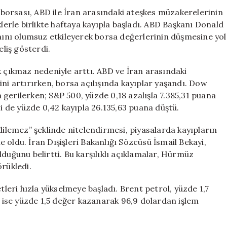
Piyasalarda
orsası, ABD ile İran arasındaki ateşkes müzakerelerinin
Dalgalanma:
klerle birlikte haftaya kayıpla başladı. ABD Başkanı Donald
Borsa
ahını olumsuz etkileyerek borsa değerlerinin düşmesine yol
Düştü,
eliş gösterdi.
Petrol
Fiyatları
k çıkmaz nedeniyle arttı. ABD ve İran arasındaki
Yükseldi
ini artırırken, borsa açılışında kayıplar yaşandı. Dow
için
gerilerken; S&P 500, yüzde 0,18 azalışla 7.385,31 puana
si de yüzde 0,42 kayıpla 26.135,63 puana düştü.
dilemez” şeklinde nitelendirmesi, piyasalarda kayıpların
oldu. İran Dışişleri Bakanlığı Sözcüsü İsmail Bekayi,
duğunu belirtti. Bu karşılıklı açıklamalar, Hürmüz
örükledi.
tleri hızla yükselmeye başladı. Brent petrol, yüzde 1,7
I) ise yüzde 1,5 değer kazanarak 96,9 dolardan işlem