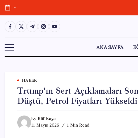
Skip
-
to
content
https://www.facebook.com/
https://twitter.com/
https://t.me/
https://www.instagram.com/
https://youtube.com/
ANA SAYFA
E
HABER
Trump’ın Sert Açıklamaları Son
Düştü, Petrol Fiyatları Yükseldi
By
Elif Kaya
11 Mayıs 2026
1 Min Read