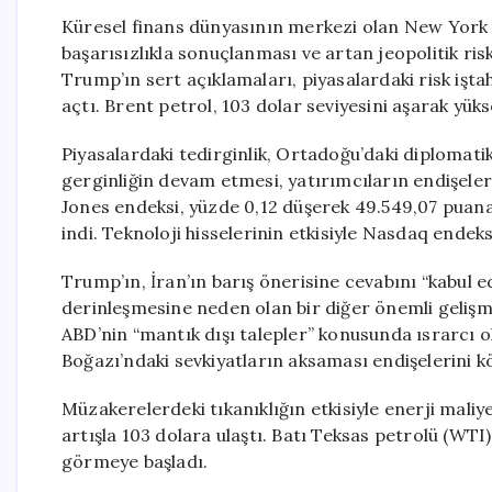
Küresel finans dünyasının merkezi olan New York b
başarısızlıkla sonuçlanması ve artan jeopolitik ris
Trump’ın sert açıklamaları, piyasalardaki risk işt
açtı. Brent petrol, 103 dolar seviyesini aşarak yüks
Piyasalardaki tedirginlik, Ortadoğu’daki diplomati
gerginliğin devam etmesi, yatırımcıların endişeler
Jones endeksi, yüzde 0,12 düşerek 49.549,07 puana 
indi. Teknoloji hisselerinin etkisiyle Nasdaq endek
Trump’ın, İran’ın barış önerisine cevabını “kabul e
derinleşmesine neden olan bir diğer önemli gelişme 
ABD’nin “mantık dışı talepler” konusunda ısrarcı ol
Boğazı’ndaki sevkiyatların aksaması endişelerini k
Müzakerelerdeki tıkanıklığın etkisiyle enerji maliye
artışla 103 dolara ulaştı. Batı Teksas petrolü (WT
görmeye başladı.