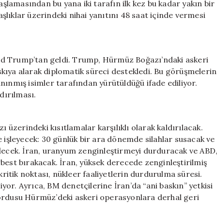
aşlamasından bu yana iki tarafın ilk kez bu kadar yakın bir
lıklar üzerindeki nihai yanıtını 48 saat içinde vermesi
ld Trump’tan geldi. Trump, Hürmüz Boğazı’ndaki askeri
kıya alarak diplomatik süreci destekledi. Bu görüşmelerin
nınmış isimler tarafından yürütüldüğü ifade ediliyor.
dırılması.
zerindeki kısıtlamalar karşılıklı olarak kaldırılacak.
e işleyecek: 30 günlük bir ara dönemde silahlar susacak ve
cek. İran, uranyum zenginleştirmeyi durduracak ve ABD
best bırakacak. İran, yüksek derecede zenginleştirilmiş
itik noktası, nükleer faaliyetlerin durdurulma süresi.
diyor. Ayrıca, BM denetçilerine İran’da “ani baskın” yetkisi
 ordusu Hürmüz’deki askeri operasyonlara derhal geri