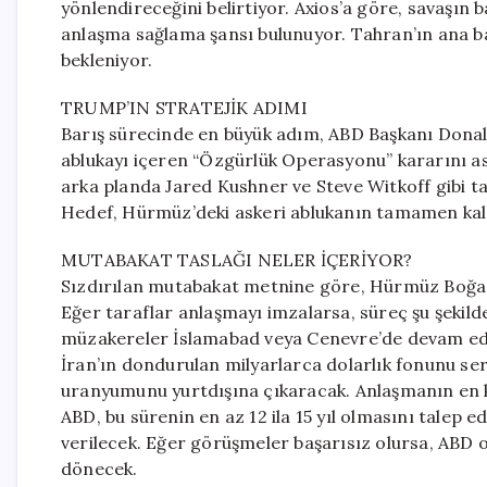
yönlendireceğini belirtiyor. Axios’a göre, savaşın b
anlaşma sağlama şansı bulunuyor. Tahran’ın ana baş
bekleniyor.
TRUMP’IN STRATEJİK ADIMI
Barış sürecinde en büyük adım, ABD Başkanı Dona
ablukayı içeren “Özgürlük Operasyonu” kararını as
arka planda Jared Kushner ve Steve Witkoff gibi ta
Hedef, Hürmüz’deki askeri ablukanın tamamen kal
MUTABAKAT TASLAĞI NELER İÇERİYOR?
Sızdırılan mutabakat metnine göre, Hürmüz Boğazı ü
Eğer taraflar anlaşmayı imzalarsa, süreç şu şekild
müzakereler İslamabad veya Cenevre’de devam ede
İran’ın dondurulan milyarlarca dolarlık fonunu ser
uranyumunu yurtdışına çıkaracak. Anlaşmanın en kr
ABD, bu sürenin en az 12 ila 15 yıl olmasını talep e
verilecek. Eğer görüşmeler başarısız olursa, ABD
dönecek.