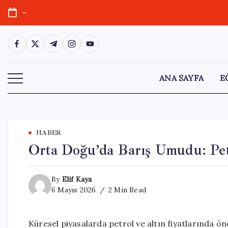
Skip
-
to
content
https://www.facebook.com/
https://twitter.com/
https://t.me/
https://www.instagram.com/
https://youtube.com/
ANA SAYFA
E
HABER
Orta Doğu’da Barış Umudu: Petr
By
Elif Kaya
6 Mayıs 2026
2 Min Read
Küresel piyasalarda petrol ve altın fiyatlarında öne