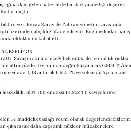
ve
ştığına dair gelen haberlerle birlikte yüzde 9,3 düşerek
Altın
a kadar düştü.
Fiyatları
Uçuşa
 bildiriliyor. Beyaz Saray ile Tahran yönetimi arasında
Geçti
ptı üzerinde çalışıldığı ifade ediliyor. Bugüne kadar barış
için
ında olduklarını kabul etti.
I YÜKSELİYOR
attı. Savaşın sona ereceği beklentisi ile jeopolitik riskler
a gram altın yüzde 3 oranında değer kazanarak 6.804 TL’de
 ise yüzde 3,48 artarak 6.853 TL’ye yükseldi. Ayrıca ons
.
i hissedildi. BİST 100 endeksi 14.952 TL seviyelerine
elen 14 maddelik taslağı resmi olarak değerlendirdiklerini
avaştan çıkararak daha kapsamlı nükleer müzakerelere