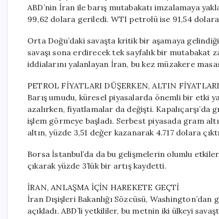
ABD’nin İran ile barış mutabakatı imzalamaya yakla
99,62 dolara geriledi. WTI petrolü ise 91,54 dolar
Orta Doğu’daki savaşta kritik bir aşamaya gelindiği
savaşı sona erdirecek tek sayfalık bir mutabakat za
iddialarını yalanlayan İran, bu kez müzakere masas
PETROL FİYATLARI DÜŞERKEN, ALTIN FİYATLAR
Barış umudu, küresel piyasalarda önemli bir etki yar
azalırken, fiyatlamalar da değişti. Kapalıçarşı’d
işlem görmeye başladı. Serbest piyasada gram altın
altın, yüzde 3,51 değer kazanarak 4.717 dolara çıktı
Borsa İstanbul’da da bu gelişmelerin olumlu etkiler
çıkarak yüzde 3’lük bir artış kaydetti.
İRAN, ANLAŞMA İÇİN HAREKETE GEÇTİ
İran Dışişleri Bakanlığı Sözcüsü, Washington’dan g
açıkladı. ABD’li yetkililer, bu metnin iki ülkeyi s