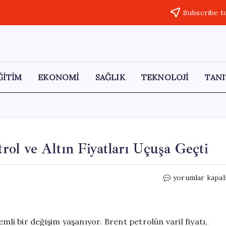
Subscribe t
ĞİTİM
EKONOMİ
SAĞLIK
TEKNOLOJİ
TANI
ol ve Altın Fiyatları Uçuşa Geçti
Orta
yorumlar kapal
Doğu’da
Barış
Umudu:
Petrol
mli bir değişim yaşanıyor. Brent petrolün varil fiyatı,