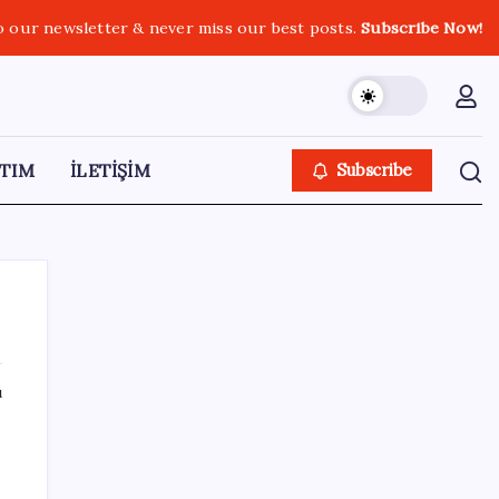
o our newsletter & never miss our best posts.
Subscribe Now!
TIM
İLETİŞİM
Subscribe
ı
SON YAZILAR
ABD’de gümrük vergisi krizi yargıya taşındı:
25 eyaletten Trump yönetimine dev dava