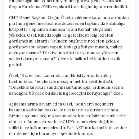
Kılıçdaroğlu’nun yönetimi yeniden göreve gelecek. Yüksek
Seçim Kurulu’na (YSK) yapılan itiraz da gün içinde reddedildi.
CHP Genel Başkanı Özgür Özel, mahkeme kararının ardından
partinin genel merkezinde düzenlenen toplantıda kalabalığa
hitap etti. Toplantı sırasında “Hain Kemal” sloganları
yükseldi. Özel, Kılıçdaroğlu ile gerçekleştirdiği telefon
görüşmesini aktardı: “Dünden bugüne bir telefon geldi, o
görüşmeyi bu akşam yaptık. Sokağı görüyor musun, milleti
duyuyor musun? Türkiye’nin dört bir yanından yükselen
sesleri duyuyor musun?” diyerek, halkın beklentilerini dile
getirdi.
Özel, “Biz en kısa zamanda sandık istiyoruz, kurultay
talebimiz var” sözleriyle mesajını net bir şekilde iletti.
“Öncelikle kurultay sandığını kurtaracağız, ardından seçim
sandığını, böylece bu ülkenin geleceğini koruyacağız” dedi.
Açıklamalarına devam eden Özel, “Son yerel seçimleri
kazanan kadrolar, baskıcı bir iktidarın saldırıları altında.
Bizim suçumuz seçim kazanmak ve kontrolsüz bir muhalefet
olmaktır. Bu mesele sadece CHP’nin meselesi değil; bu,
milletin ve halkın meselesidir. Biz, AKP’nin karanlık düzenine
dur demek için buradayız” şeklinde konuştu.