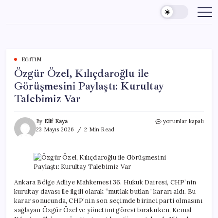
Skip
to
content
EĞITIM
Özgür Özel, Kılıçdaroğlu ile
Görüşmesini Paylaştı: Kurultay
Talebimiz Var
Özgür
By
Elif Kaya
yorumlar kapalı
Özel,
23 Mayıs 2026
2 Min Read
Kılıçdaroğlu
ile
Görüşmesini
Paylaştı:
Kurultay
Talebimiz
Ankara Bölge Adliye Mahkemesi 36. Hukuk Dairesi, CHP’nin
Var
kurultay davası ile ilgili olarak “mutlak butlan” kararı aldı. Bu
için
karar sonucunda, CHP’nin son seçimde birinci parti olmasını
sağlayan Özgür Özel ve yönetimi görevi bırakırken, Kemal