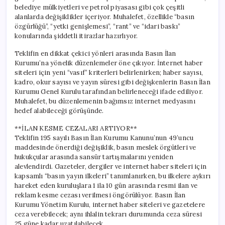
belediye mülkiyetleri ve petrol piyasası gibi çok çeşitli
alanlarda değişiklikler içeriyor. Muhalefet, özellikle “basın
özgürlüğü”, “yetki genişlemesi”, “rant” ve “idari baskı”
konularında şiddetli itirazlar hazırlıyor.
Teklifin en dikkat çekici yönleri arasında Basın İlan
Kurumu’na yönelik düzenlemeler öne çıkıyor. İnternet haber
siteleri için yeni “vasıf” kriterleri belirlenirken; haber sayısı,
kadro, okur sayısı ve yayın süresi gibi değişkenlerin Basın İlan
Kurumu Genel Kurulu tarafından belirleneceği ifade ediliyor.
Muhalefet, bu düzenlemenin bağımsız internet medyasını
hedef alabileceği görüşünde.
**İLAN KESME CEZALARI ARTIYOR**
Teklifin 195 sayılı Basın İlan Kurumu Kanunu’nun 49’uncu
maddesinde önerdiği değişiklik, basın meslek örgütleri ve
hukukçular arasında sansür tartışmalarını yeniden
alevlendirdi. Gazeteler, dergiler ve internet haber siteleri için
kapsamlı “basın yayın ilkeleri” tanımlanırken, bu ilkelere aykırı
hareket eden kuruluşlara 1 ila 10 gün arasında resmi ilan ve
reklam kesme cezası verilmesi öngörülüyor. Basın İlan
Kurumu Yönetim Kurulu, internet haber siteleri ve gazetelere
ceza verebilecek; aynı ihlalin tekrarı durumunda ceza süresi
25 güne kadar uzatılabilecek.