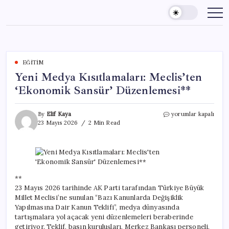
Skip
to
content
EĞITIM
Yeni Medya Kısıtlamaları: Meclis’ten
‘Ekonomik Sansür’ Düzenlemesi**
Yeni
By
Elif Kaya
yorumlar kapalı
Medya
23 Mayıs 2026
2 Min Read
Kısıtlamaları:
Meclis’ten
‘Ekonomik
Sansür’
Düzenlemesi**
için
**
23 Mayıs 2026 tarihinde AK Parti tarafından Türkiye Büyük
Millet Meclisi’ne sunulan “Bazı Kanunlarda Değişiklik
Yapılmasına Dair Kanun Teklifi”, medya dünyasında
tartışmalara yol açacak yeni düzenlemeleri beraberinde
getiriyor. Teklif, basın kuruluşları, Merkez Bankası personeli,