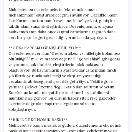
Muhalefet, bu düzenlemelerin “ekonomik sansür
mekanizması” oluşturabileceğini savunuyor. Özellikle Basın
İlan Kurumu’na tanınan “resen inceleme” yetkisi, geniş bir
takdir alanı sunarak eleştiriliyor. Düzenlemenin, Anayasa
Mahkemesi’nin daha önceki iptal kararlarına rağmen daha
sert bir yapı ile geri getirildiği yorumları da yapılıyor.
**CEZA KAPSAMI GENİŞLETİLİYOR**
Düzenlemede yer alan “Devletin ülkesi ve milletiyle bölünmez
bütünlüğü”, “milli ve manevi değerler”, “genel ahlak” gibi geniş
ve yoruma açık ifadeler, eleştirilerin odak noktasını
oluşturuyor. Bu kavramların siyasi iktidar tarafından farklı
şekillerde yorumlanabileceği ve eleştirel yayıncılığı
cezalandırabileceği endişesi dile getiriliyor. Teklife göre,
yalnızca şikâyet üzerine değil, Basın İlan Kurumu Yönetim
Kurulu’nun kendi inisiyatifiyle inceleme başlatabilmesi
mümkün hale geliyor. Bu durum, haber siteleri ve gazeteler
üzerinde doğrudan yaptırım uygulama sürecini
kolaylaştırıyor.
**BİK İLE EKONOMİK BASKI**
Muhalefet ve basın meslek örgütleri, düzenlemenin ekonomik
baskıyı artıracağını savunuyor. Resmi ilan gelirlerinin yerel